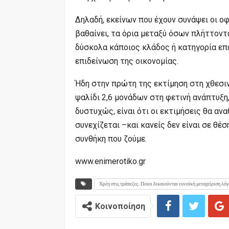
Δηλαδή, εκείνων που έχουν συνάψει οι ο
βαθαίνει, τα όρια μεταξύ όσων πλήττοντα
δύσκολα κάποιος κλάδος ή κατηγορία επ
επιδείνωση της οικονομίας.
Ήδη στην πρώτη της εκτίμηση στη χθεσιν
ψαλίδι 2,6 μονάδων στη φετινή ανάπτυξη,
δυστυχώς, είναι ότι οι εκτιμήσεις θα α
συνεχίζεται –και κανείς δεν είναι σε θέ
συνθήκη που ζούμε.
www.enimerotiko.gr
Χρέη στις τράπεζες: Ποιοι δικαιούνται ευνοϊκή μεταχείριση λ
Κοινοποίηση