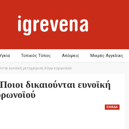
Υγεία
Τοπικός Τύπος
Απόψεις
Μικρές Αγγελίες
ούνται ευνοϊκή μεταχείριση λόγω κορωνοϊού
 Ποιοι δικαιούνται ευνοϊκή
ορωνοϊού
ΕΛΛΆΔΑ