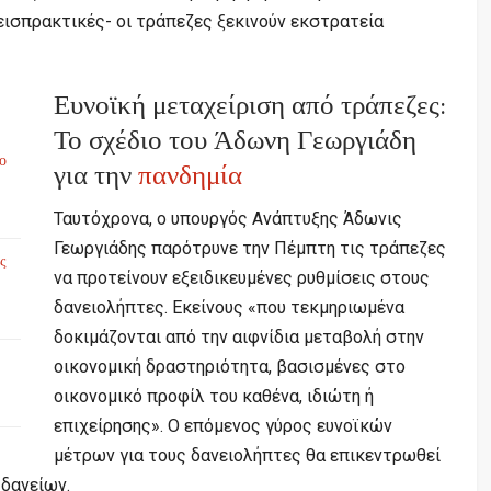
εισπρακτικές- οι τράπεζες ξεκινούν εκστρατεία
Ευνοϊκή μεταχείριση από τράπεζες:
Το σχέδιο του Άδωνη Γεωργιάδη
το
για την
πανδημία
Ταυτόχρονα, ο υπουργός Ανάπτυξης Άδωνις
Γεωργιάδης παρότρυνε την Πέμπτη τις τράπεζες
ς
να προτείνουν εξειδικευμένες ρυθμίσεις στους
δανειολήπτες. Εκείνους «που τεκμηριωμένα
δοκιμάζονται από την αιφνίδια μεταβολή στην
οικονομική δραστηριότητα, βασισμένες στο
οικονομικό προφίλ του καθένα, ιδιώτη ή
επιχείρησης». Ο επόμενος γύρος ευνοϊκών
μέτρων για τους δανειολήπτες θα επικεντρωθεί
δανείων.