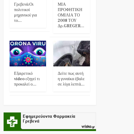
Γρεβενά:Οι
ΜΙΑ
πολιτικοί
ΠΡΟΦΗΤΙΚΗ
μηχανικοί για
ΟΜΙΛΙΑ ΤΟ
το…
2008 ΤΟΥ
Δρ.GREGER…
Εξαιρετικό
Δείτε πως αυτή
video εξηγεί τι
η γυναίκα έβαλε
προκαλεί ο…
σε λίγα λεπτά…