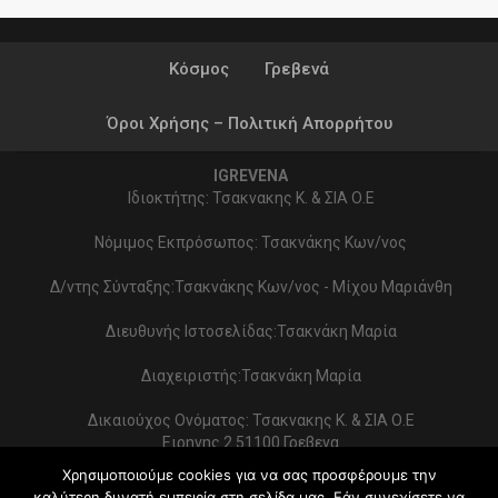
Κόσμος
Γρεβενά
Όροι Χρήσης – Πολιτική Απορρήτου
IGREVENA
Ιδιοκτήτης: Τσακνακης Κ. & ΣΙΑ Ο.Ε
Νόμιμος Εκπρόσωπος: Τσακνάκης Κων/νος
Δ/ντης Σύνταξης:Τσακνάκης Κων/νος - Μίχου Μαριάνθη
Διευθυνής Ιστοσελίδας:Τσακνάκη Μαρία
Διαχειριστής:Τσακνάκη Μαρία
Δικαιούχος Ονόματος: Τσακνακης Κ. & ΣΙΑ Ο.Ε
Ειρηνης 2 51100 Γρεβενα
ΑΦΜ 999154321 - ΔΟΥ ΓΡΕΒΕΝΩΝ
Χρησιμοποιούμε cookies για να σας προσφέρουμε την
Στοιχεία επικοινωνίας:
καλύτερη δυνατή εμπειρία στη σελίδα μας. Εάν συνεχίσετε να