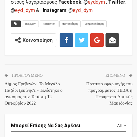
στους λογαριασμούς
Facebook
: @
eyddym
,
Twitter
:
@
eyd_dym
&
Instagram
: @
eyd_dym
ανέργων
κατάρτιση
πιστοποίηση
χρηματοδότηση
Κοινοποίηση
ΠΡΟΗΓΟΎΜΕΝΟ
ΕΠΌΜΕΝΟ
Δήμος Γρεβενών: Το Μεγάλο
Πρότυπο εφαρμογής του
Παζάρι ξεκίνησε – Τελέστηκε ο
προγράμματος ΤΕΒΑ η
αγιασμός την Τετάρτη 12
Περιφέρεια Δυτικής
Οκτωβρίου 2022
Μακεδονίας
Μπορεί Επίσης Να Σας Αρέσει
All