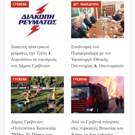
ΓΡΕΒΕΝΆ
ΔΥΤ. ΜΑΚΕΔΟΝΊΑ
Διακοπή ηλεκτρικού
Συνάντηση του
ρεύματος την Τρίτη 4
Περιφερειάρχη με τον
Αυγούστου σε οικισμούς
Υφυπουργό Εθνικής
του Δήμου Γρεβενών
Οικονομίας & Οικονομικών
ΓΡΕΒΕΝΆ
ΓΡΕΒΕΝΆ
Δήμος Γρεβενών:
Από τα Γρεβενά ενίσχυση
«Πολιτιστικό Καλοκαίρι
στις πυρκαγιές Βοιωτίας και
2026»: Το Πάρκο των
Άρτας με δυο οχήματα