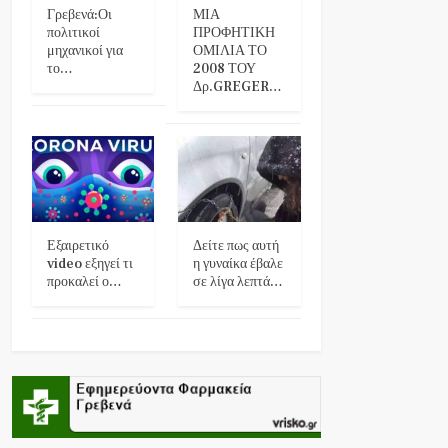
Γρεβενά:Οι
ΜΙΑ
πολιτικοί
ΠΡΟΦΗΤΙΚΗ
μηχανικοί για
ΟΜΙΛΙΑ ΤΟ
το…
2008 ΤΟΥ
Δρ.GREGER…
Εξαιρετικό
Δείτε πως αυτή
video εξηγεί τι
η γυναίκα έβαλε
προκαλεί ο…
σε λίγα λεπτά…