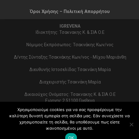
Όροι Χρήσης – Πολιτική Απορρήτου
IGREVENA
Ιδιοκτήτης: Τσακνακης Κ. & ΣΙΑ Ο.Ε
Νόμιμος Εκπρόσωπος: Τσακνάκης Κων/νος
Δ/ντης Σύνταξης:Τσακνάκης Κων/νος - Μίχου Μαριάνθη
Διευθυνής Ιστοσελίδας:Τσακνάκη Μαρία
Διαχειριστής:Τσακνάκη Μαρία
Δικαιούχος Ονόματος: Τσακνακης Κ. & ΣΙΑ Ο.Ε
Ειρηνης 2 51100 Γρεβενα
ΑΦΜ 999154321 - ΔΟΥ ΓΡΕΒΕΝΩΝ
Χρησιμοποιούμε cookies για να σας προσφέρουμε την
Στοιχεία επικοινωνίας:
καλύτερη δυνατή εμπειρία στη σελίδα μας. Εάν συνεχίσετε να
2462022086 - typoekdotikh@gmail.com
χρησιμοποιείτε τη σελίδα, θα υποθέσουμε πως είστε
Κατασκευή Ιστοσελίδας:
PrimeWebify
ικανοποιημένοι με αυτό.
© 2026 - iGrevena. All Rights Reserved.
OK