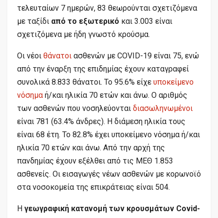
τελευταίων 7 ημερών, 83 θεωρούνται σχετιζόμενα
με ταξίδι
από το εξωτερικό
και 3.003 είναι
σχετιζόμενα με ήδη γνωστό κρούσμα.
Οι νέοι
θάνατοι
ασθενών με COVID-19 είναι 75, ενώ
από την έναρξη της επιδημίας έχουν καταγραφεί
συνολικά 8.833 θάνατοι. Το 95.6% είχε
υποκείμενο
νόσημα
ή/και ηλικία 70 ετών και άνω. Ο αριθμός
των ασθενών που νοσηλεύονται
διασωληνωμένοι
είναι 781 (63.4% άνδρες). Η διάμεση ηλικία τους
είναι 68 έτη. To 82.8% έχει υποκείμενο νόσημα ή/και
ηλικία 70 ετών και άνω. Από την αρχή της
πανδημίας έχουν εξέλθει από τις ΜΕΘ 1.853
ασθενείς. Οι εισαγωγές νέων ασθενών με κορωνοϊό
στα νοσοκομεία της επικράτειας είναι 504.
Η
γεωγραφική κατανομή των κρουσμάτων Covid-