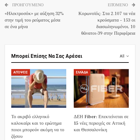
ΠΡΟΗΓΟΎΜΕΝΟ
ΕΠΌΜΕΝΟ
«Ηλεκτροσόκ» με αύξηση 32%
Κορωνοϊός: Στα 2.107 τα νέα
στην τιμή του ρεύματος μέσα
κρούσματα – 153 οι
σε ένα μήνα
διασωληνωμένοι, 10
θάνατοι-39 στην Περιφέρεια
Μπορεί Επίσης Να Σας Αρέσει
All
ΑΠΌΨΕΙΣ
ΕΛΛΆΔΑ
Το ακριβό ελληνικό
ΔΕΗ Fiber: Επεκτείνεται σε
καλοκαίρι και το ερώτημα
15 νέες περιοχές σε Αττική
ποιοι μπορούν ακόμη να το
και Θεσσαλονίκη
ζήσου