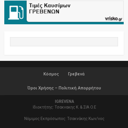
Κόσμος
Γρεβενά
Όροι Χρήσης – Πολιτική Απορρήτου
IGREVENA
Ιδιοκτήτης: Τσακνακης Κ. & ΣΙΑ Ο.Ε
Νόμιμος Εκπρόσωπος: Τσακνάκης Κων/νος