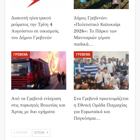
Διακοπή ηλεκτρικού
Δήμος Γρεβενών:
ρεύματος την Τρίτη 4
«Πολιτιστικό Καλοκαίρι
Αυγούστου σε οικισμούς
2026»: Το Πάρκο των
του Δήμου Γρεβενών
Μανιταριών γέμισε
παιδικά…
ΓΡΕΒΕΝΆ
ΓΡΕΒΕΝΆ
Από τα Γρεβενά ενίσχυση
Στα Γρεβενά προετοιμάζεται
στις πυρκαγιές Βοιωτίας και
η Εθνική Ομάδα Πυγμαχίας
Άρτας με δυο οχήματα
για Ευρωπαϊκά και
Παγκόσμια…
ΠΡΟΗΓ.
ΕΠΌΜ.