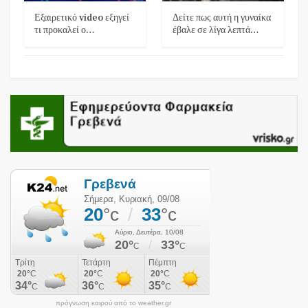
Εξαιρετικό video εξηγεί
Δείτε πως αυτή η γυναίκα
τι προκαλεί ο…
έβαλε σε λίγα λεπτά…
πρόγνωση καιρού από το weather.gr