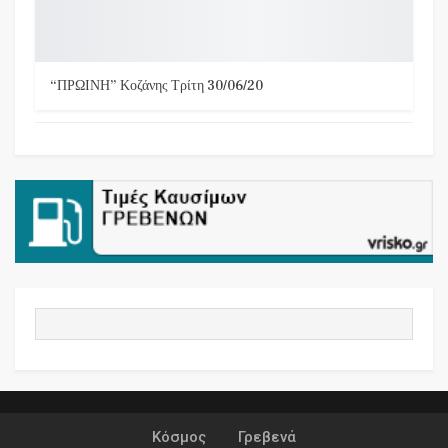
“ΠΡΩΙΝΗ” Κοζάνης Τρίτη 30/06/20
Κόσμος
Γρεβενά