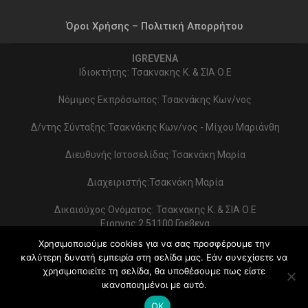
Όροι Χρήσης – Πολιτική Απορρήτου
IGREVENA
Ιδιοκτήτης: Τσακνακης Κ. & ΣΙΑ Ο.Ε
Νόμιμος Εκπρόσωπος: Τσακνάκης Κων/νος
Δ/ντης Σύνταξης:Τσακνάκης Κων/νος - Μίχου Μαριάνθη
Διευθυνής Ιστοσελίδας:Τσακνάκη Μαρία
Διαχειριστής:Τσακνάκη Μαρία
Δικαιούχος Ονόματος: Τσακνακης Κ. & ΣΙΑ Ο.Ε
Ειρηνης 2 51100 Γρεβενα
ΑΦΜ 999154321 - ΔΟΥ ΓΡΕΒΕΝΩΝ
Χρησιμοποιούμε cookies για να σας προσφέρουμε την
Στοιχεία επικοινωνίας:
καλύτερη δυνατή εμπειρία στη σελίδα μας. Εάν συνεχίσετε να
2462022086 - typoekdotikh@gmail.com
χρησιμοποιείτε τη σελίδα, θα υποθέσουμε πως είστε
Κατασκευή Ιστοσελίδας:
PrimeWebify
ικανοποιημένοι με αυτό.
© 2026 - iGrevena. All Rights Reserved.
OK