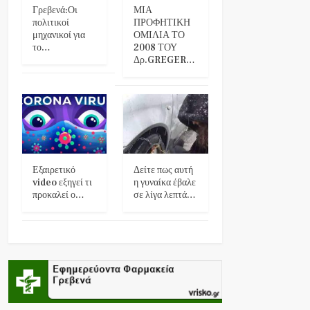
Γρεβενά:Οι
ΜΙΑ
πολιτικοί
ΠΡΟΦΗΤΙΚΗ
μηχανικοί για
ΟΜΙΛΙΑ ΤΟ
το…
2008 ΤΟΥ
Δρ.GREGER…
Εξαιρετικό
Δείτε πως αυτή
video εξηγεί τι
η γυναίκα έβαλε
προκαλεί ο…
σε λίγα λεπτά…