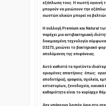
εξάπλωση τους.
Η σωστή υγιεινή 
μπορούν να μειώσουν την εξάπλωσ
σωστώn υλικών μπορεί να βελτιώσ
Η συλλογή
Premium
και
Natural
των
παρέχει μια αντιβακτηριακή ιδιότη
δοκιμασμένη τεχνολογία σύμφωνα 
D
3273, μειώνει το βακτηριακό φορ
απολύμανση της επιφάνειας.
Αυτό καθιστά τα προϊόντα ιδιαίτε
ορισμένες απαιτήσεις όπως: υγιε
αποδυτήρια), γραφεία, σχολεία, εμ
εστιατορίων, ξενοδοχεία, οικιακά 
καθαριότητα είναι το κυρίαρχο θέμ
Δεν υπάρχουν λοιπόν όρια στο σχε