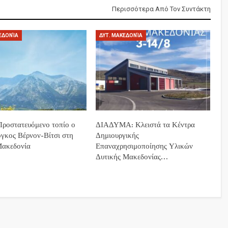
Περισσότερα Από Τον Συντάκτη
ΕΔΟΝΊΑ
ΔΥΤ. ΜΑΚΕΔΟΝΊΑ
ροστατευόμενο τοπίο ο
ΔΙΑΔΥΜΑ: Κλειστά τα Κέντρα
όγκος Βέρνον-Βίτσι στη
Δημιουργικής
Μακεδονία
Επαναχρησιμοποίησης Υλικών
Δυτικής Μακεδονίας…