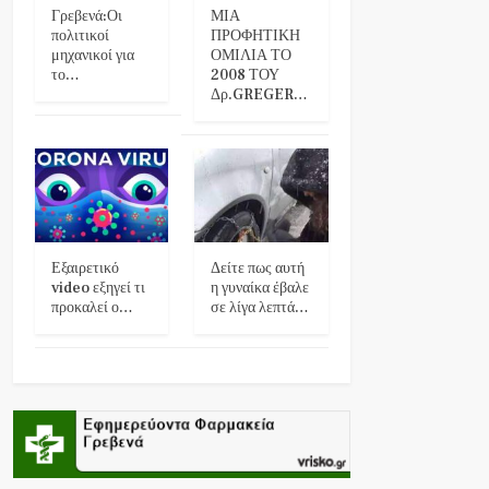
Γρεβενά:Οι
ΜΙΑ
πολιτικοί
ΠΡΟΦΗΤΙΚΗ
μηχανικοί για
ΟΜΙΛΙΑ ΤΟ
το…
2008 ΤΟΥ
Δρ.GREGER…
Εξαιρετικό
Δείτε πως αυτή
video εξηγεί τι
η γυναίκα έβαλε
προκαλεί ο…
σε λίγα λεπτά…