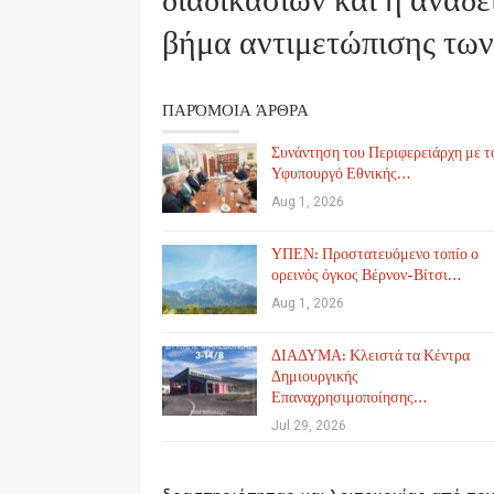
διαδικασιών και η ανάδε
βήμα αντιμετώπισης τω
ΠΑΡΌΜΟΙΑ ΆΡΘΡΑ
Συνάντηση του Περιφερειάρχη με τ
Υφυπουργό Εθνικής…
Aug 1, 2026
ΥΠΕΝ: Προστατευόμενο τοπίο ο
ορεινός όγκος Βέρνον-Βίτσι…
Aug 1, 2026
ΔΙΑΔΥΜΑ: Κλειστά τα Κέντρα
Δημιουργικής
Επαναχρησιμοποίησης…
Jul 29, 2026