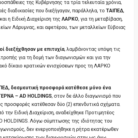
οσπάθειες της Κυβέρνησης τα τρία τελευταία χρόνια,
ές διαδικασίες που διεξήγαγαν, παράλληλα, το
ΤΑΙΠΕΔ
,
και η Ειδική Διαχείριση της
ΛΑΡΚΟ
, για τη μεταβίβαση,
λείων Λάρυμνας, και αφετέρου, των μεταλλείων Εύβοιας
μοί διεξήχθησαν με επιτυχία
, λαμβάνοντας υπόψη τις
τροπής για τη δομή των διαγωνισμών και για την
ακό δίκαιο κρατικών ενισχύσεων προς τη ΛΑΡΚΟ
ΙΠΕΔ, δεσμευτική προσφορά κατέθεσε μόνο ένα
 ΤΕΡΝΑ – AD HOLDINGS
, στον δε άλλο διαγωνισμό που
κές προσφορές κατέθεσαν δύο (2) επενδυτικά σχήματα.
 την Ειδική Διαχείριση, αναδείχθηκε Προτιμητέος
AD HOLDINGS. Λόγω σύμπτωσης της ιδιότητας του
αγωνισμούς, δεν ενεργοποιήθηκε η ρήτρα εκατέρωθεν
σία κατακύρωσης των διαγωνισμών στην ως άνω