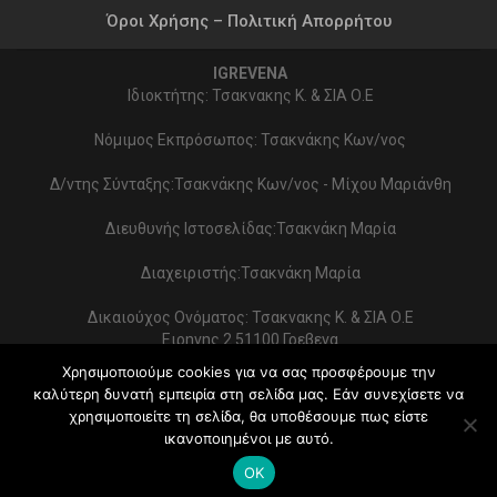
Όροι Χρήσης – Πολιτική Απορρήτου
IGREVENA
Ιδιοκτήτης: Τσακνακης Κ. & ΣΙΑ Ο.Ε
Νόμιμος Εκπρόσωπος: Τσακνάκης Κων/νος
Δ/ντης Σύνταξης:Τσακνάκης Κων/νος - Μίχου Μαριάνθη
Διευθυνής Ιστοσελίδας:Τσακνάκη Μαρία
Διαχειριστής:Τσακνάκη Μαρία
Δικαιούχος Ονόματος: Τσακνακης Κ. & ΣΙΑ Ο.Ε
Ειρηνης 2 51100 Γρεβενα
ΑΦΜ 999154321 - ΔΟΥ ΓΡΕΒΕΝΩΝ
Χρησιμοποιούμε cookies για να σας προσφέρουμε την
Στοιχεία επικοινωνίας:
καλύτερη δυνατή εμπειρία στη σελίδα μας. Εάν συνεχίσετε να
2462022086 - typoekdotikh@gmail.com
χρησιμοποιείτε τη σελίδα, θα υποθέσουμε πως είστε
Κατασκευή Ιστοσελίδας:
PrimeWebify
ικανοποιημένοι με αυτό.
© 2026 - iGrevena. All Rights Reserved.
OK