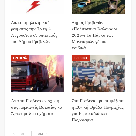
Διακοπή ηλεκτρικού
Δήμος Γρεβενών:
ρεύματος την Τρίτη 4
«Πολιτιστικό Καλοκαίρι
Αυγούστου σε οικισμούς
2026»: Το Πάρκο των
του Δήμου Γρεβενών
Μανιταριών γέμισε
παιδικά…
ΓΡΕΒΕΝΆ
ΓΡΕΒΕΝΆ
Από τα Γρεβενά ενίσχυση
Στα Γρεβενά προετοιμάζεται
στις πυρκαγιές Βοιωτίας και
η Εθνική Ομάδα Πυγμαχίας
Άρτας με δυο οχήματα
για Ευρωπαϊκά και
Παγκόσμια…
ΠΡΟΗΓ.
ΕΠΌΜ.