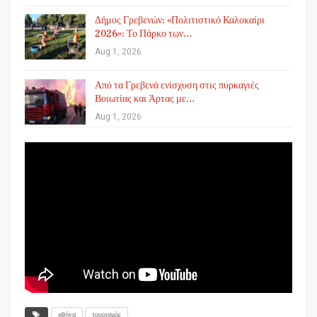
Δήμος Γρεβενών: «Πολιτιστικό Καλοκαίρι
2026»: Το Πάρκο των…
Aug 1, 2026
Από τα Γρεβενά ενίσχυση στις πυρκαγιές
Βοιωτίας και Άρτας με…
Aug 1, 2026
αθήνα
τουρισμός