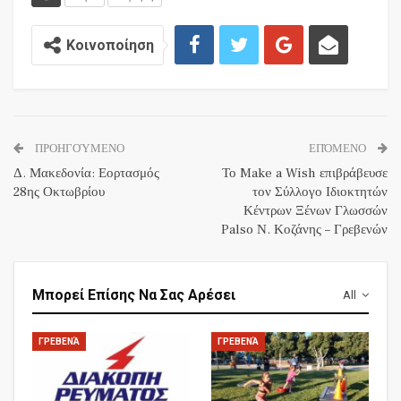
Κοινοποίηση
ΠΡΟΗΓΟΎΜΕΝΟ
ΕΠΌΜΕΝΟ
Δ. Μακεδονία: Εορτασμός
Το Make a Wish επιβράβευσε
28ης Οκτωβρίου
τον Σύλλογο Ιδιοκτητών
Κέντρων Ξένων Γλωσσών
Palso Ν. Κοζάνης – Γρεβενών
Μπορεί Επίσης Να Σας Αρέσει
All
ΓΡΕΒΕΝΆ
ΓΡΕΒΕΝΆ