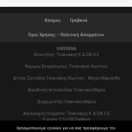
Κόσμος
Γρεβενά
Όροι Χρήσης – Πολιτική Απορρήτου
IGREVENA
Ιδιοκτήτης: Τσακνακης Κ. & ΣΙΑ Ο.Ε
Νόμιμος Εκπρόσωπος: Τσακνάκης Κων/νος
Δ/ντης Σύνταξης:Τσακνάκης Κων/νος - Μίχου Μαριάνθη
Διευθυνής Ιστοσελίδας:Τσακνάκη Μαρία
Διαχειριστής:Τσακνάκη Μαρία
Δικαιούχος Ονόματος: Τσακνακης Κ. & ΣΙΑ Ο.Ε
Ειρηνης 2 51100 Γρεβενα
ΑΦΜ 999154321 - ΔΟΥ ΓΡΕΒΕΝΩΝ
Χρησιμοποιούμε cookies για να σας προσφέρουμε την
Στοιχεία επικοινωνίας: