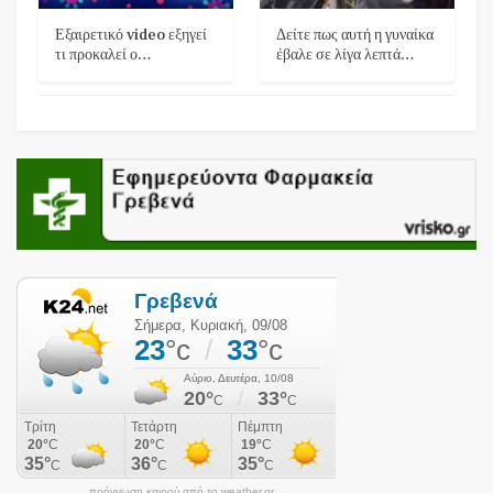
Εξαιρετικό video εξηγεί
Δείτε πως αυτή η γυναίκα
τι προκαλεί ο…
έβαλε σε λίγα λεπτά…
πρόγνωση καιρού από το weather.gr