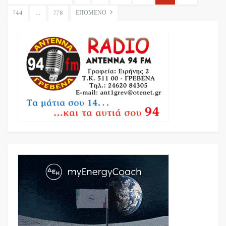
744
…
778
ΕΠΌΜΕΝΟ