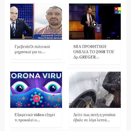
Γρεβενά:Οι πολιτικοί
ΜΙΑ ΠΡΟΦΗΤΙΚΗ
μηχανικοί για το…
ΟΜΙΛΙΑ ΤΟ 2008 ΤΟΥ
Δρ.GREGER…
Εξαιρετικό video εξηγεί
Δείτε πως αυτή η γυναίκα
τι προκαλεί ο…
έβαλε σε λίγα λεπτά…