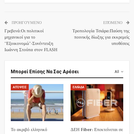
ΠΡΟΗΓΟΎΜΕΝΟ
ΕΠΌΜΕΝΟ
Γρεβενά:Οι πολιτικοί
Τροπολογία Τσιάρα:Παύση της
μηχανικοί για το
ποινικής δίωξης για εκκρεμείς
“Εξοικονομώ”-Συνέντευξη
υποθέσεις
Ιωάννη Στούπα στον FLASH
Μπορεί Επίσης Να Σας Αρέσει
All
ΑΠΌΨΕΙΣ
ΕΛΛΆΔΑ
Το ακριβό ελληνικό
ΔΕΗ Fiber: Επεκτείνεται σε