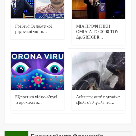
Γρεβενά:Οι πολιτικοί
ΜΙΑ ΠΡΟΦΗΤΙΚΗ
μηχανικοί για το…
ΟΜΙΛΙΑ ΤΟ 2008 ΤΟΥ
Δρ.GREGER…
Εξαιρετικό video εξηγεί
Δείτε πως αυτή η γυναίκα
τι προκαλεί ο…
έβαλε σε λίγα λεπτά…