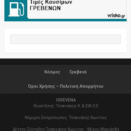
Κόσμος
Γρεβενά
Όροι Χρήσης – Πολιτική Απορρήτου
IGREVENA
Ιδιοκτήτης: Τσακνακης Κ. & ΣΙΑ Ο.Ε
Νόμιμος Εκπρόσωπος: Τσακνάκης Κων/νος
Δ/ντης Σύνταξης:Τσακνάκης Κων/νος - Μίχου Μαριάνθη