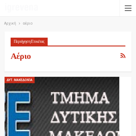
Αρχική
αέριο
Περιήγηση Ετικέτας
Αέριο
ΔΥΤ. ΜΑΚΕΔΟΝΊΑ