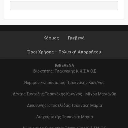
Κόσμος
Γρεβενά
Όροι Χρήσης – Πολιτική Απορρήτου
IGREVENA
Ιδιοκτήτης: Τσακνακης Κ. & ΣΙΑ Ο.Ε
Νόμιμος Εκπρόσωπος: Τσακνάκης Κων/νος
Δ/ντης Σύνταξης:Τσακνάκης Κων/νος - Μίχου Μαριάνθη
Διευθυνής Ιστοσελίδας:Τσακνάκη Μαρία
Διαχειριστής:Τσακνάκη Μαρία