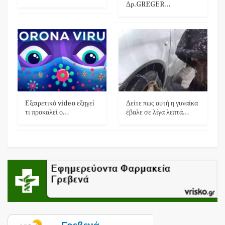
Δρ.GREGER…
Εξαιρετικό video εξηγεί
Δείτε πως αυτή η γυναίκα
τι προκαλεί ο…
έβαλε σε λίγα λεπτά…