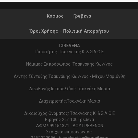
Κόσμος
Γρεβενά
Όροι Χρήσης – Πολιτική Απορρήτου
IGREVENA
Ιδιοκτήτης: Τσακνακης Κ. & ΣΙΑ Ο.Ε
Νόμιμος Εκπρόσωπος: Τσακνάκης Κων/νος
Δ/ντης Σύνταξης:Τσακνάκης Κων/νος - Μίχου Μαριάνθη
Διευθυνής Ιστοσελίδας:Τσακνάκη Μαρία
Διαχειριστής:Τσακνάκη Μαρία
Δικαιούχος Ονόματος: Τσακνακης Κ. & ΣΙΑ Ο.Ε
Ειρηνης 2 51100 Γρεβενα
ΑΦΜ 999154321 - ΔΟΥ ΓΡΕΒΕΝΩΝ
Στοιχεία επικοινωνίας:
2462022086 - typoekdotikh@gmail.com