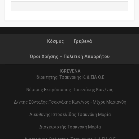
Κόσμος
Γρεβενά
Όροι Χρήσης – Πολιτική Απορρήτου
IGREVENA
Ιδιοκτήτης: Τσακνακης Κ. & ΣΙΑ Ο.Ε
Νόμιμος Εκπρόσωπος: Τσακνάκης Κων/νος
Δ/ντης Σύνταξης:Τσακνάκης Κων/νος - Μίχου Μαριάνθη
Διευθυνής Ιστοσελίδας:Τσακνάκη Μαρία
Διαχειριστής:Τσακνάκη Μαρία