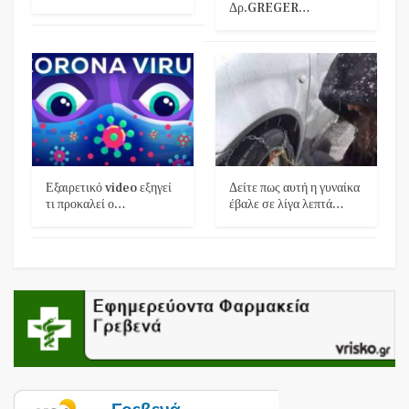
Δρ.GREGER…
Εξαιρετικό video εξηγεί
Δείτε πως αυτή η γυναίκα
τι προκαλεί ο…
έβαλε σε λίγα λεπτά…