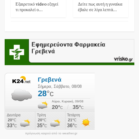
Εξαιρετικό video εξηγεί
Δείτε πως αυτή η γυναίκα
τι προκαλεί ο…
έβαλε σε λίγα λεπτά…
πρόγνωση καιρού από το weather.gr