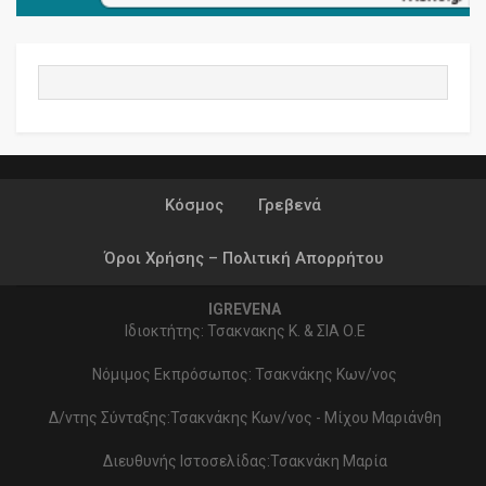
Κόσμος
Γρεβενά
Όροι Χρήσης – Πολιτική Απορρήτου
IGREVENA
Ιδιοκτήτης: Τσακνακης Κ. & ΣΙΑ Ο.Ε
Νόμιμος Εκπρόσωπος: Τσακνάκης Κων/νος
Δ/ντης Σύνταξης:Τσακνάκης Κων/νος - Μίχου Μαριάνθη
Διευθυνής Ιστοσελίδας:Τσακνάκη Μαρία