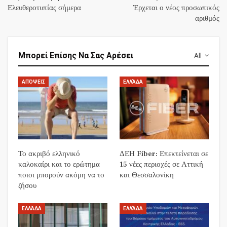
Ελευθεροτυπίας σήμερα
Έρχεται ο νέος προσωπικός
αριθμός
Μπορεί Επίσης Να Σας Αρέσει
All
ΑΠΌΨΕΙΣ
ΕΛΛΆΔΑ
Το ακριβό ελληνικό
ΔΕΗ Fiber: Επεκτείνεται σε
καλοκαίρι και το ερώτημα
15 νέες περιοχές σε Αττική
ποιοι μπορούν ακόμη να το
και Θεσσαλονίκη
ζήσου
ΕΛΛΆΔΑ
ΕΛΛΆΔΑ