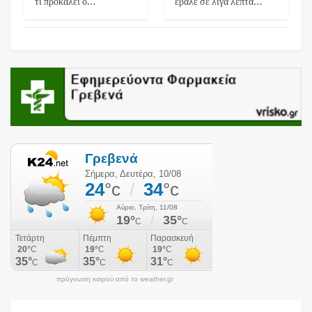
τι προκαλεί ο…
έβαλε σε λίγα λεπτά…
πρόγνωση καιρού από το weather.gr