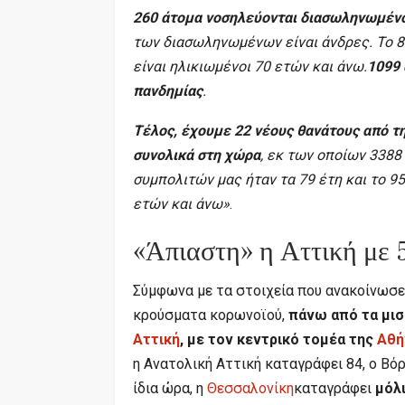
260 άτομα νοσηλεύονται διασωληνωμέν
των διασωληνωμένων είναι άνδρες. To 8
είναι ηλικιωμένοι 70 ετών και άνω.
1099 
πανδημίας
.
Τέλος, έχουμε 22 νέους θανάτους από τ
συνολικά στη χώρα
, εκ των οποίων 3388
συμπολιτών μας ήταν τα 79 έτη και το 95
ετών και άνω»
.
«Άπιαστη» η Αττική με 
Σύμφωνα με τα στοιχεία που ανακοίνωσε 
κρούσματα κορωνοϊού,
πάνω από τα μισ
Αττική
, με τον κεντρικό τομέα της
Αθή
η Ανατολική Αττική καταγράφει 84, ο Βόρ
ίδια ώρα, η
Θεσσαλονίκη
καταγράφει
μόλι