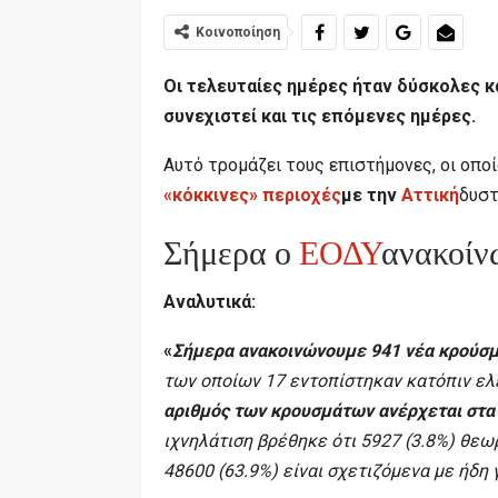
Κοινοποίηση
Οι τελευταίες ημέρες ήταν δύσκολες κ
συνεχιστεί και τις επόμενες ημέρες.
Αυτό τρομάζει τους επιστήμονες, οι οπο
«κόκκινες» περιοχές
με την
Αττική
δυστ
Σήμερα ο
ΕΟΔΥ
ανακοίν
Αναλυτικά:
«
Σήμερα ανακοινώνουμε 941 νέα κρούσμ
των οποίων 17 εντοπίστηκαν κατόπιν ελ
αριθμός των κρουσμάτων ανέρχεται στα
ιχνηλάτιση βρέθηκε ότι 5927 (3.8%) θεω
48600 (63.9%) είναι σχετιζόμενα με ήδη