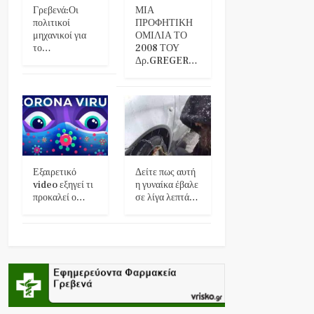
Γρεβενά:Οι
ΜΙΑ
πολιτικοί
ΠΡΟΦΗΤΙΚΗ
μηχανικοί για
ΟΜΙΛΙΑ ΤΟ
το…
2008 ΤΟΥ
Δρ.GREGER…
Εξαιρετικό
Δείτε πως αυτή
video εξηγεί τι
η γυναίκα έβαλε
προκαλεί ο…
σε λίγα λεπτά…