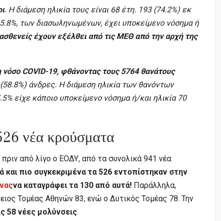
οι
. Η διάμεση ηλικία τους είναι 68 έτη. 193 (74.2%) εκ
5.8%, των διασωληνωμένων, έχει υποκείμενο νόσημα ή
ασθενείς έχουν εξέλθει από τις ΜΕΘ από την αρχή της
η νόσο COVID-19, φθάνοντας τους 5764 θανάτους
 (58.8%) άνδρες. Η διάμεση ηλικία των θανόντων
.5% είχε κάποιο υποκείμενο νόσημα ή/και ηλικία 70
526 νέα κρούσματα
πριν από λίγο ο ΕΟΔΥ, από τα συνολικά 941 νέα
ά και πιο συγκεκριμένα τα 526 εντοπίστηκαν στην
νας
να καταγράφει τα 130 από αυτά!
Παράλληλα,
ειος Τομέας Αθηνών 83, ενώ ο Δυτικός Τομέας 78. Την
ς 58 νέες μολύνσεις
.