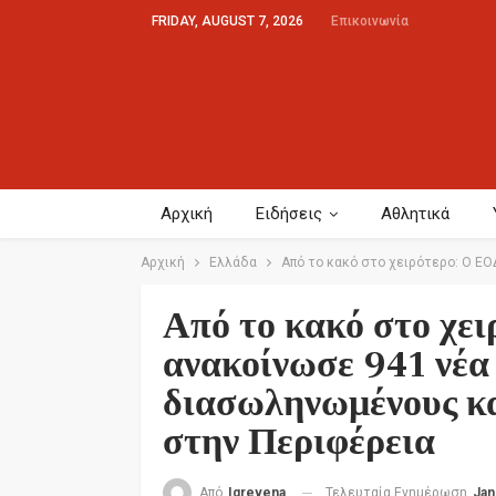
FRIDAY, AUGUST 7, 2026
Επικοινωνία
Αρχική
Ειδήσεις
Αθλητικά
Αρχική
Ελλάδα
Από το κακό στο χειρότερο: Ο ΕΟ
Από το κακό στο χε
ανακοίνωσε 941 νέα
διασωληνωμένους κα
στην Περιφέρεια
Τελευταία Ενημέρωση
Jan
Από
Igrevena