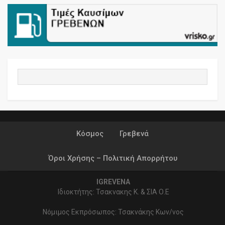
Κόσμος
Γρεβενά
Όροι Χρήσης – Πολιτική Απορρήτου
IGREVENA
Ιδιοκτήτης: Τσακνακης Κ. & ΣΙΑ Ο.Ε
Νόμιμος Εκπρόσωπος: Τσακνάκης Κων/νος