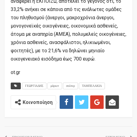
αναφέρει η ΕΚΠΟΙΖΩ, αποτελεί το γεγονός ότι, το
33,2% ανήκει σε κάποια από τις ευάλωτες ομάδες
του πληθυσμού (άνεργοι, μακροχρόνια άνεργοι,
μονογονεϊκές οικογένειες, οικονομικά ασθενείς,
άτομα με αναπηρία (ΑMEA), πολυμελείς οικογένειες,
χρόνια ασθενείς, ανασφάλιστοι, ηλικιωμένοι,
φοιτητές), με το 21,6% να δηλώνει μηνιαίο
οικογενειακό εισόδημα έως 700 ευρώ.
ot.gr
ΓΕΩΡΓΙΑΔΗΣ
μάρκετ
σούπερ
ΤΑΜΠΕΛΑΚΙΑ
Κοινοποίηση