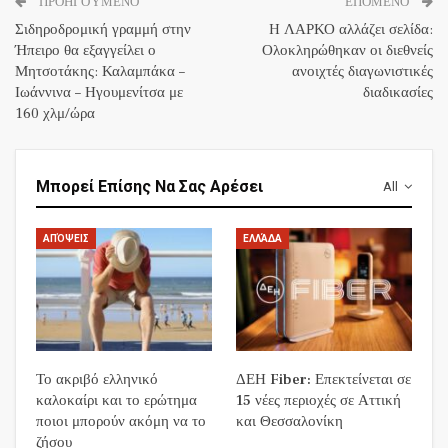
ΠΡΟΗΓΟΎΜΕΝΟ
ΕΠΌΜΕΝΟ
Σιδηροδρομική γραμμή στην
H ΛΑΡΚΟ αλλάζει σελίδα:
Ήπειρο θα εξαγγείλει ο
Ολοκληρώθηκαν οι διεθνείς
Μητσοτάκης: Καλαμπάκα –
ανοιχτές διαγωνιστικές
Ιωάννινα – Ηγουμενίτσα με
διαδικασίες
160 χλμ/ώρα
Μπορεί Επίσης Να Σας Αρέσει
All
ΑΠΌΨΕΙΣ
ΕΛΛΆΔΑ
Το ακριβό ελληνικό
ΔΕΗ Fiber: Επεκτείνεται σε
καλοκαίρι και το ερώτημα
15 νέες περιοχές σε Αττική
ποιοι μπορούν ακόμη να το
και Θεσσαλονίκη
ζήσου