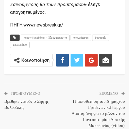
καινούργιους θα τους προσπεράσω
» έλεγε
απογοητευμένος.
ΠΗΓΗ:www.newsbreak.gr/
«πυριτιδαποθήκη» η Νέα Δημοκρατία
απογοήτευση
δυσφορία
μουρμούρες
Κοινοποίηση
ΠΡΟΗΓΟΎΜΕΝΟ
ΕΠΌΜΕΝΟ
Βρέθηκε νεκρός ο Σήφης
Η τοποθέτηση του Δημάρχου
Βαλυράκης
Γρεβενών κ.Γιώργου
Δασταμάνη για το μέλλον του
Πανεπιστημίου Δυτικής
Μακεδονίας (video)