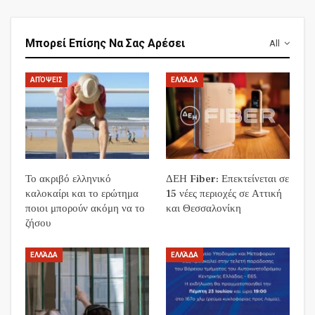
Μπορεί Επίσης Να Σας Αρέσει
All
ΑΠΌΨΕΙΣ
ΕΛΛΆΔΑ
Το ακριβό ελληνικό
ΔΕΗ Fiber: Επεκτείνεται σε
καλοκαίρι και το ερώτημα
15 νέες περιοχές σε Αττική
ποιοι μπορούν ακόμη να το
και Θεσσαλονίκη
ζήσου
ΕΛΛΆΔΑ
ΕΛΛΆΔΑ