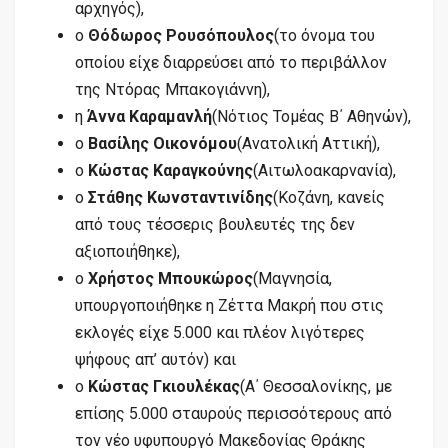
αρχηγός),
ο
Θόδωρος Ρουσόπουλος
(το όνομα του
οποίου είχε διαρρεύσει από το περιβάλλον
της Ντόρας Μπακογιάννη),
η
Άννα Καραμανλή
(Νότιος Τομέας Β΄ Αθηνών),
ο
Βασίλης Οικονόμου
(Ανατολική Αττική),
ο
Κώστας Καραγκούνης
(Αιτωλοακαρνανία),
ο
Στάθης Κωνσταντινίδης
(Κοζάνη, κανείς
από τους τέσσερις βουλευτές της δεν
αξιοποιήθηκε),
ο
Χρήστος Μπουκώρος
(Μαγνησία,
υπουργοποιήθηκε η Ζέττα Μακρή που στις
εκλογές είχε 5.000 και πλέον λιγότερες
ψήφους απ’ αυτόν) και
ο
Κώστας Γκιουλέκας
(Α΄ Θεσσαλονίκης, με
επίσης 5.000 σταυρούς περισσότερους από
τον νέο υφυπουργό Μακεδονίας Θράκης