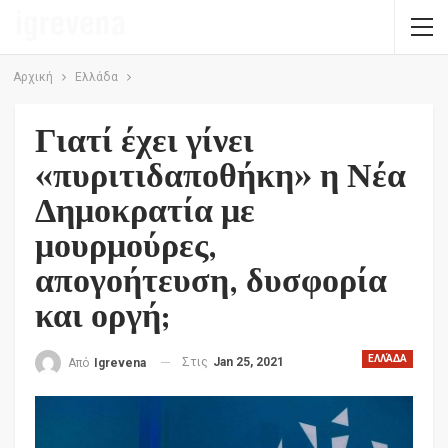
Αρχική
Ελλάδα
Γιατί έχει γίνει
«πυριτιδαποθήκη» η Νέα
Δημοκρατία με
μουρμούρες,
απογοήτευση, δυσφορία
και οργή;
ΕΛΛΆΔΑ
Στις
Jan 25, 2021
Από
Igrevena