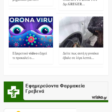
Δρ.GREGER…
Εξαιρετικό video εξηγεί
Δείτε πως αυτή η γυναίκα
τι προκαλεί ο…
έβαλε σε λίγα λεπτά…