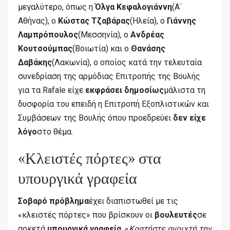
μεγαλύτερο, όπως η
Όλγα Κεφαλογιάννη
(Α΄
Αθήνας), ο
Κώστας Τζαβάρας
(Ηλεία), ο
Γιάννης
Λαμπρόπουλος
(Μεσσηνία), ο
Ανδρέας
Κουτσούμπας
(Βοιωτία) και ο
Θανάσης
Δαβάκης
(Λακωνία), ο οποίος κατά την τελευταία
συνεδρίαση της αρμόδιας Επιτροπής της Βουλής
για τα Rafale είχε
εκφράσει δημοσίως
μάλιστα τη
δυσφορία του επειδή η Επιτροπή Εξοπλιστικών και
Συμβάσεων της Βουλής όπου προεδρεύει
δεν είχε
λόγο
στο θέμα.
«Κλειστές πόρτες» στα
υπουργικά γραφεία
Σοβαρό πρόβλημα
έχει διαπιστωθεί με τις
«κλειστές πόρτες» που βρίσκουν οι
βουλευτές
σε
αρκετά
υπουργικά γραφεία
. «
Κρατήστε ανοιχτή την