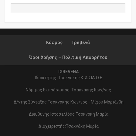
Κόσμος
Γρεβενά
Όροι Χρήσης – Πολιτική Απορρήτου
IGREVENA
Ιδιοκτήτης: Τσακνακης Κ. & ΣΙΑ Ο.Ε
Νόμιμος Εκπρόσωπος: Τσακνάκης Κων/νος
Δ/ντης Σύνταξης:Τσακνάκης Κων/νος - Μίχου Μαριάνθη
Διευθυνής Ιστοσελίδας:Τσακνάκη Μαρία
Διαχειριστής:Τσακνάκη Μαρία