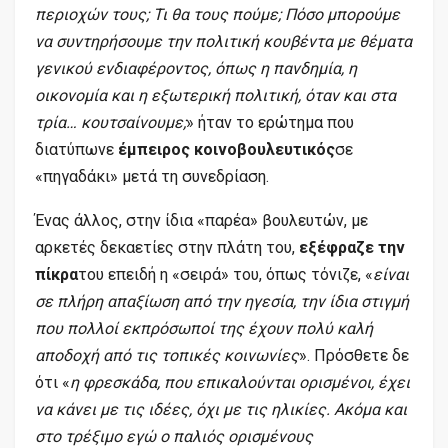
περιοχών τους; Τι θα τους πούμε; Πόσο μπορούμε
να συντηρήσουμε την πολιτική κουβέντα με θέματα
γενικού ενδιαφέροντος, όπως η πανδημία, η
οικονομία και η εξωτερική πολιτική, όταν και στα
τρία… κουτσαίνουμε;
» ήταν το ερώτημα που
διατύπωνε
έμπειρος κοινοβουλευτικός
σε
«πηγαδάκι» μετά τη συνεδρίαση.
Ένας άλλος, στην ίδια «παρέα» βουλευτών, με
αρκετές δεκαετίες στην πλάτη του,
εξέφραζε την
πίκρα
του επειδή η «σειρά» του, όπως τόνιζε, «
είναι
σε πλήρη απαξίωση από την ηγεσία, την ίδια στιγμή
που πολλοί εκπρόσωποί της έχουν πολύ καλή
αποδοχή από τις τοπικές κοινωνίες
». Πρόσθετε δε
ότι «
η φρεσκάδα, που επικαλούνται ορισμένοι, έχει
να κάνει με τις ιδέες, όχι με τις ηλικίες. Ακόμα και
στο τρέξιμο εγώ ο παλιός ορισμένους