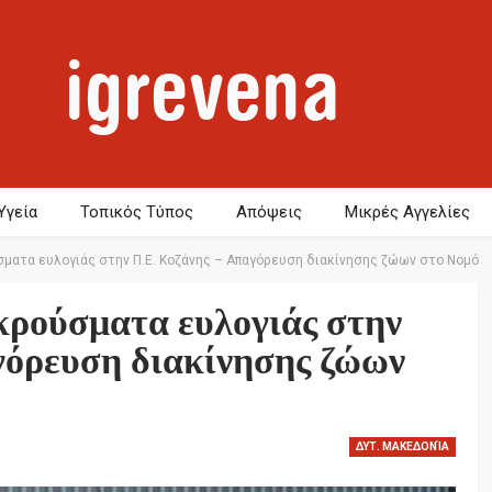
Υγεία
Τοπικός Τύπος
Απόψεις
Μικρές Αγγελίες
ματα ευλογιάς στην Π.Ε. Κοζάνης – Απαγόρευση διακίνησης ζώων στο Νομό
κρούσματα ευλογιάς στην
γόρευση διακίνησης ζώων
ΔΥΤ. ΜΑΚΕΔΟΝΊΑ