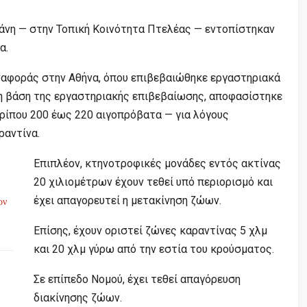
άνη — στην Τοπική Κοινότητα Πτελέας — εντοπίστηκαν
α.
ναφοράς στην Αθήνα, όπου επιβεβαιώθηκε εργαστηριακά
Στη βάση της εργαστηριακής επιβεβαίωσης, αποφασίστηκε
ίπου 200 έως 220 αιγοπρόβατα — για λόγους
ραντίνα.
Επιπλέον, κτηνοτροφικές μονάδες εντός ακτίνας
20 χιλιομέτρων έχουν τεθεί υπό περιορισμό και
έχει απαγορευτεί η μετακίνηση ζώων.
ον
Επίσης, έχουν οριστεί ζώνες καραντίνας 5 χλμ
και 20 χλμ γύρω από την εστία του κρούσματος.
Σε επίπεδο Νομού, έχει τεθεί απαγόρευση
διακίνησης ζώων.