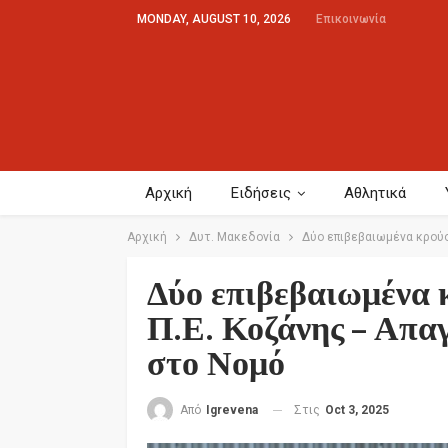
MONDAY, AUGUST 10, 2026
Επικοινωνία
Αρχική
Ειδήσεις
Αθλητικά
Αρχική
Δυτ. Μακεδονία
Δύο επιβεβαιωμένα κρούσ
Δύο επιβεβαιωμένα 
Π.Ε. Κοζάνης – Απα
στο Νομό
Στις
Oct 3, 2025
Από
Igrevena