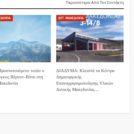
Περισσότερα Από Τον Συντάκτη
ΕΔΟΝΊΑ
ΔΥΤ. ΜΑΚΕΔΟΝΊΑ
ροστατευόμενο τοπίο ο
ΔΙΑΔΥΜΑ: Κλειστά τα Κέντρα
όγκος Βέρνον-Βίτσι στη
Δημιουργικής
Μακεδονία
Επαναχρησιμοποίησης Υλικών
Δυτικής Μακεδονίας…