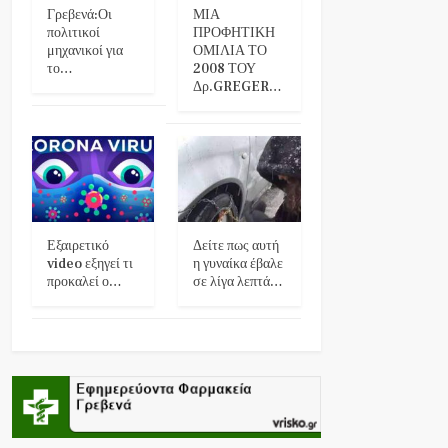
Γρεβενά:Οι
ΜΙΑ
πολιτικοί
ΠΡΟΦΗΤΙΚΗ
μηχανικοί για
ΟΜΙΛΙΑ ΤΟ
το…
2008 ΤΟΥ
Δρ.GREGER…
Εξαιρετικό
Δείτε πως αυτή
video εξηγεί τι
η γυναίκα έβαλε
προκαλεί ο…
σε λίγα λεπτά…