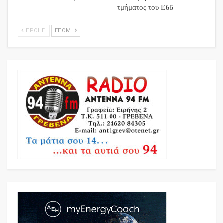
τμήματος του Ε65
ΠΡΟΗΓ.
ΕΠΌΜ.