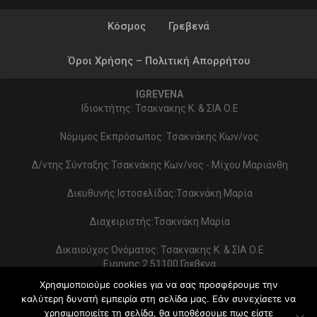
Κόσμος
Γρεβενά
Όροι Χρήσης – Πολιτική Απορρήτου
IGREVENA
Ιδιοκτήτης: Τσακνακης Κ. & ΣΙΑ Ο.Ε
Νόμιμος Εκπρόσωπος: Τσακνάκης Κων/νος
Δ/ντης Σύνταξης:Τσακνάκης Κων/νος - Μίχου Μαριάνθη
Διευθυνής Ιστοσελίδας:Τσακνάκη Μαρία
Διαχειριστής:Τσακνάκη Μαρία
Δικαιούχος Ονόματος: Τσακνακης Κ. & ΣΙΑ Ο.Ε
Ειρηνης 2 51100 Γρεβενα
ΑΦΜ 999154321 - ΔΟΥ ΓΡΕΒΕΝΩΝ
Χρησιμοποιούμε cookies για να σας προσφέρουμε την
Στοιχεία επικοινωνίας:
καλύτερη δυνατή εμπειρία στη σελίδα μας. Εάν συνεχίσετε να
2462022086 - typoekdotikh@gmail.com
χρησιμοποιείτε τη σελίδα, θα υποθέσουμε πως είστε