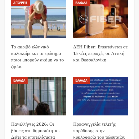
ΑΠΌΨΕΙΣ
ΕΛΛΆΔΑ
Το ακριβό ελληνικό
ΔΕΗ Fiber: Επεκτείνεται σε
καλοκαίρι και το ερώτημα
15 νέες περιοχές σε Αττική
ποιοι μπορούν ακόμη να το
και Θεσσαλονίκη
ζήσου
ΕΛΛΆΔΑ
ΕΛΛΆΔΑ
Πανελλήνιες 2026: Οι
Προαναγγελία τελετής
βάσεις στη δημοσιότητα –
παράδοσης στην
Δείτε τα αποτελέσματα
κυκλοφορία του τελευταίου