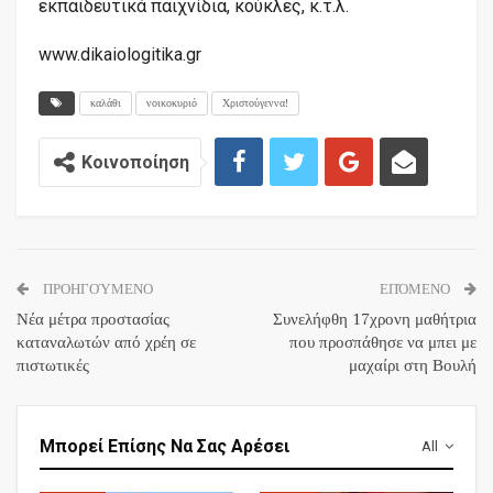
εκπαιδευτικά παιχνίδια, κούκλες, κ.τ.λ.
www.dikaiologitika.gr
καλάθι
νοικοκυριό
Χριστούγεννα!
Κοινοποίηση
ΠΡΟΗΓΟΎΜΕΝΟ
ΕΠΌΜΕΝΟ
Νέα μέτρα προστασίας
Συνελήφθη 17χρονη μαθήτρια
καταναλωτών από χρέη σε
που προσπάθησε να μπει με
πιστωτικές
μαχαίρι στη Βουλή
Μπορεί Επίσης Να Σας Αρέσει
All