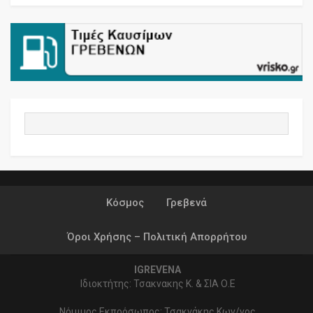
Κόσμος
Γρεβενά
Όροι Χρήσης – Πολιτική Απορρήτου
IGREVENA
Ιδιοκτήτης: Τσακνακης Κ. & ΣΙΑ Ο.Ε
Νόμιμος Εκπρόσωπος: Τσακνάκης Κων/νος