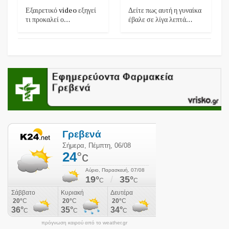
Εξαιρετικό video εξηγεί
Δείτε πως αυτή η γυναίκα
τι προκαλεί ο…
έβαλε σε λίγα λεπτά…
πρόγνωση καιρού από το weather.gr