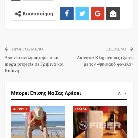
Κοινοποίηση
ΠΡΟΗΓΟΎΜΕΝΟ
ΕΠΌΜΕΝΟ
Δύο νέα αντλησιοταμιευτικά
Ακίνητα: Κληρονομιές εξπρές
mega projects σε Γρεβενά και
με τον «ψηφιακό φάκελο»
Κοζάνη
Μπορεί Επίσης Να Σας Αρέσει
All
ΑΠΌΨΕΙΣ
ΕΛΛΆΔΑ