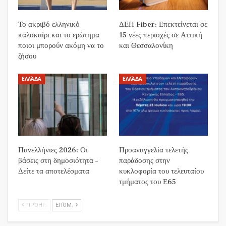
Το ακριβό ελληνικό
ΔΕΗ Fiber: Επεκτείνεται σε
καλοκαίρι και το ερώτημα
15 νέες περιοχές σε Αττική
ποιοι μπορούν ακόμη να το
και Θεσσαλονίκη
ζήσου
ΕΛΛΆΔΑ
ΕΛΛΆΔΑ
Πανελλήνιες 2026: Οι
Προαναγγελία τελετής
βάσεις στη δημοσιότητα –
παράδοσης στην
Δείτε τα αποτελέσματα
κυκλοφορία του τελευταίου
τμήματος του Ε65
ΠΡΟΗΓ.
ΕΠΌΜ.