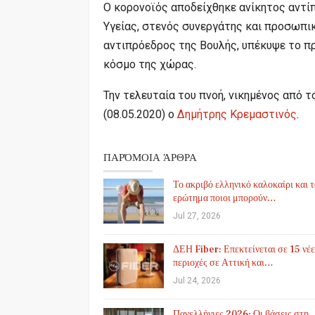
Ο κορονοϊός αποδείχθηκε ανίκητος αντί
Υγείας, στενός συνεργάτης και προσωπι
αντιπρόεδρος της Βουλής, υπέκυψε το π
κόσμο της χώρας.
Την τελευταία του πνοή, νικημένος από 
(08.05.2020) ο
Δημήτρης Κρεμαστινός
.
ΠΑΡΌΜΟΙΑ ΆΡΘΡΑ
Το ακριβό ελληνικό καλοκαίρι και 
ερώτημα ποιοι μπορούν…
Jul 27, 2026
ΔΕΗ Fiber: Επεκτείνεται σε 15 νέε
περιοχές σε Αττική και…
Jul 24, 2026
Πανελλήνιες 2026: Οι βάσεις στη