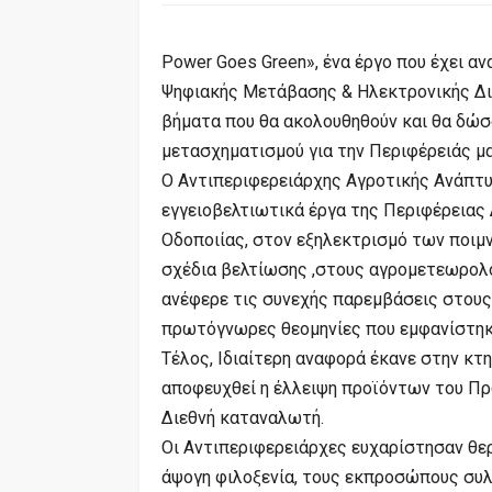
Power Goes Green», ένα έργο που έχει α
Ψηφιακής Μετάβασης & Ηλεκτρονικής Δι
βήματα που θα ακολουθηθούν και θα δώσ
μετασχηματισμού για την Περιφέρειάς μα
Ο Αντιπεριφερειάρχης Αγροτικής Ανάπτ
εγγειοβελτιωτικά έργα της Περιφέρειας
Οδοποιίας, στον εξηλεκτρισμό των ποι
σχέδια βελτίωσης ,στους αγρομετεωρολο
ανέφερε τις συνεχής παρεμβάσεις στους 
πρωτόγνωρες θεομηνίες που εμφανίστηκα
Τέλος, Ιδιαίτερη αναφορά έκανε στην κτη
αποφευχθεί η έλλειψη προϊόντων του Πρ
Διεθνή καταναλωτή.
Οι Αντιπεριφερειάρχες ευχαρίστησαν θε
άψογη φιλοξενία, τους εκπροσώπους συλ