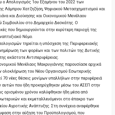
υ ο Απολογισμός 1ου Εξαμήνου του 2022 των
ης Λάμπρου Χατζηζήση, Ψηφιακού Μετασχηματισμού και
ιάνα και Διοίκησης και Οικονομικού Μενέλαου
ύ Συμβουλίου στο Δημαρχείο Δεσκάτης. Ο
κές που δημιουργούνται στην ευρύτερη περιοχή της
ναπτυξιακό Νόμο.
πολογισμών τηρείται η υπόσχεση της Περιφερειακής
 ενημέρωση των φορέων και των πολιτών της Δυτικής
 της εκάστοτε Αντιπεριφέρειας.
κονομικού Μενέλαος Μακρυγιάννης παρουσίασε αρχικά
την ολοκλήρωση του Νέου Οργανισμού Εσωτερικής
εί 70 νέες θέσεις μονίμων υπαλλήλων στην περιφέρειά
ον αυτών που ήδη προκηρύχθηκαν μέσω του ΑΣΕΠ στην
ις ορισμένου χρόνου καλύφθηκαν ήδη μέσα από
Εσωτερικών και εκμεταλλευόμενοι στο έπακρο των
ίου Αγροτικής Ανάπτυξης. Στη συνέχεια αναφέρθηκε
μφαση στην αύξηση του Προϋπολογισμού, που