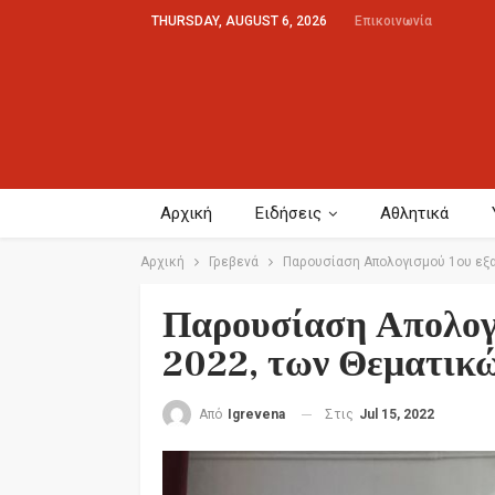
THURSDAY, AUGUST 6, 2026
Επικοινωνία
Αρχική
Ειδήσεις
Αθλητικά
Αρχική
Γρεβενά
Παρουσίαση Απολογισμού 1ου εξ
Παρουσίαση Απολογι
2022, των Θεματικώ
Στις
Jul 15, 2022
Από
Igrevena