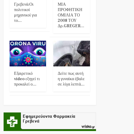
Γρεβενά:Οι
ΜΙΑ
πολιτικοί
ΠΡΟΦΗΤΙΚΗ
μηχανικοί για
ΟΜΙΛΙΑ ΤΟ
το…
2008 ΤΟΥ
Δρ.GREGER…
Εξαιρετικό
Δείτε πως αυτή
video εξηγεί τι
η γυναίκα έβαλε
προκαλεί ο…
σε λίγα λεπτά…