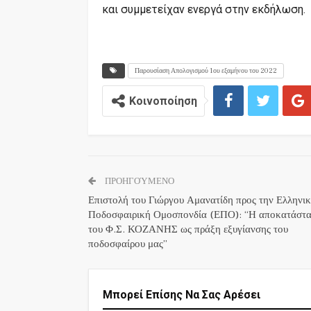
και συμμετείχαν ενεργά στην εκδήλωση.
Παρουσίαση Απολογισμού 1ου εξαμήνου του 2022
Κοινοποίηση
ΠΡΟΗΓΟΎΜΕΝΟ
Επιστολή του Γιώργου Αμανατίδη προς την Ελληνι
Ποδοσφαιρική Ομοσπονδία (ΕΠΟ): “Η αποκατάστ
του Φ.Σ. ΚΟΖΑΝΗΣ ως πράξη εξυγίανσης του
ποδοσφαίρου μας”
Μπορεί Επίσης Να Σας Αρέσει