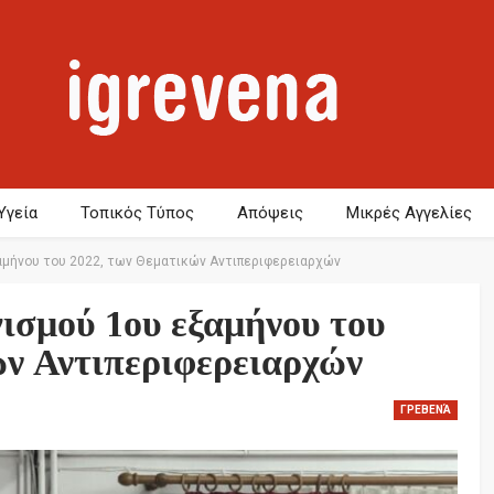
Υγεία
Τοπικός Τύπος
Απόψεις
Μικρές Αγγελίες
αμήνου του 2022, των Θεματικών Αντιπεριφερειαρχών
σμού 1ου εξαμήνου του
ν Αντιπεριφερειαρχών
ΓΡΕΒΕΝΆ