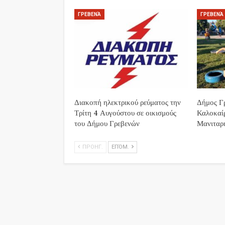
ΓΡΕΒΕΝΆ
ΓΡΕΒΕΝΆ
Διακοπή ηλεκτρικού ρεύματος την
Δήμος Γρ
Τρίτη 4 Αυγούστου σε οικισμούς
Καλοκαί
του Δήμου Γρεβενών
Μανιταρι
ΠΡΟΗΓ.
ΕΠΌΜ.