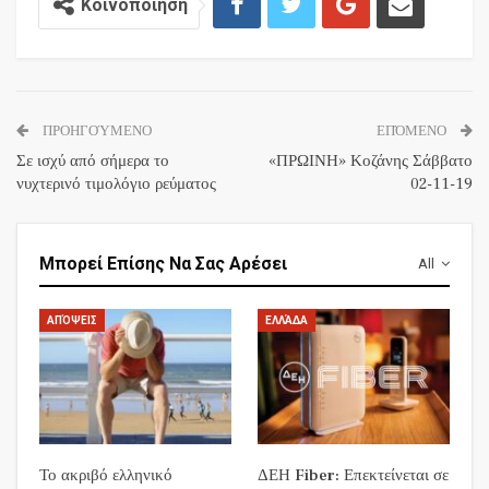
Κοινοποίηση
ΠΡΟΗΓΟΎΜΕΝΟ
ΕΠΌΜΕΝΟ
Σε ισχύ από σήμερα το
«ΠΡΩΙΝΗ» Κοζάνης Σάββατο
νυχτερινό τιμολόγιο ρεύματος
02-11-19
Μπορεί Επίσης Να Σας Αρέσει
All
ΑΠΌΨΕΙΣ
ΕΛΛΆΔΑ
Το ακριβό ελληνικό
ΔΕΗ Fiber: Επεκτείνεται σε