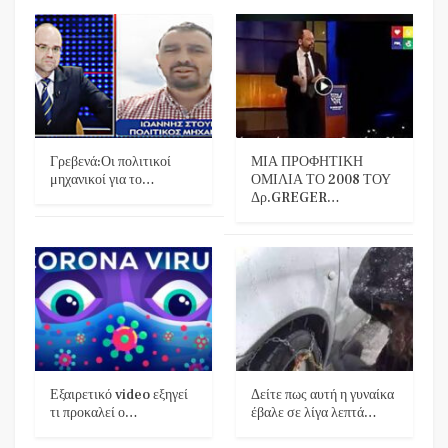
Γρεβενά:Οι πολιτικοί
ΜΙΑ ΠΡΟΦΗΤΙΚΗ
μηχανικοί για το…
ΟΜΙΛΙΑ ΤΟ 2008 ΤΟΥ
Δρ.GREGER…
Εξαιρετικό video εξηγεί
Δείτε πως αυτή η γυναίκα
τι προκαλεί ο…
έβαλε σε λίγα λεπτά…