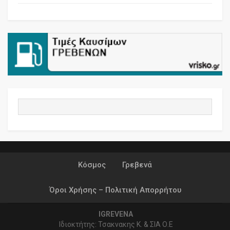
Κόσμος
Γρεβενά
Όροι Χρήσης – Πολιτική Απορρήτου
IGREVENA
Ιδιοκτήτης: Τσακνακης Κ. & ΣΙΑ Ο.Ε