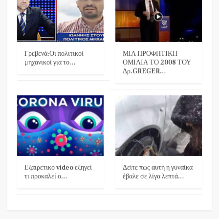
Γρεβενά:Οι πολιτικοί
ΜΙΑ ΠΡΟΦΗΤΙΚΗ
μηχανικοί για το…
ΟΜΙΛΙΑ ΤΟ 2008 ΤΟΥ
Δρ.GREGER…
Εξαιρετικό video εξηγεί
Δείτε πως αυτή η γυναίκα
τι προκαλεί ο…
έβαλε σε λίγα λεπτά…