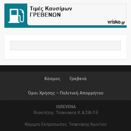
Κόσμος
Γρεβενά
Όροι Χρήσης – Πολιτική Απορρήτου
IGREVENA
Ιδιοκτήτης: Τσακνακης Κ. & ΣΙΑ Ο.Ε
Νόμιμος Εκπρόσωπος: Τσακνάκης Κων/νος