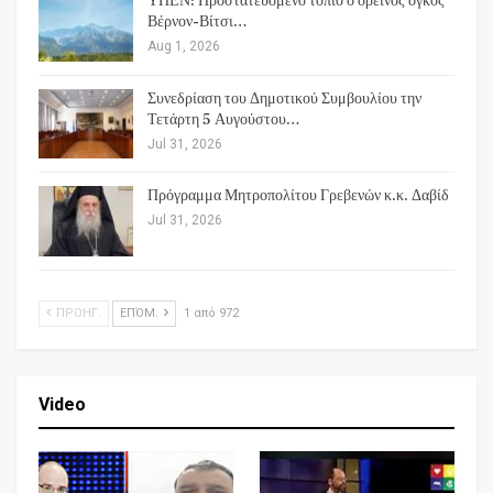
ΥΠΕΝ: Προστατευόμενο τοπίο ο ορεινός όγκος
Βέρνον-Βίτσι…
Aug 1, 2026
Συνεδρίαση του Δημοτικού Συμβουλίου την
Τετάρτη 5 Αυγούστου…
Jul 31, 2026
Πρόγραμμα Μητροπολίτου Γρεβενών κ.κ. Δαβίδ
Jul 31, 2026
ΠΡΟΗΓ.
ΕΠΌΜ.
1 από 972
Video