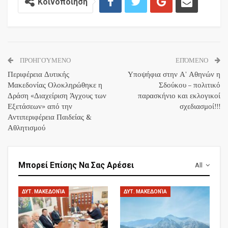
Κοινοποίηση
ΠΡΟΗΓΟΎΜΕΝΟ
ΕΠΌΜΕΝΟ
Περιφέρεια Δυτικής
Υποψήφια στην Α’ Αθηνών η
Μακεδονίας Ολοκληρώθηκε η
Σδούκου – πολιτικό
Δράση «Διαχείριση Άγχους των
παρασκήνιο και εκλογικοί
Εξετάσεων» από την
σχεδιασμοί!!!
Αντιπεριφέρεια Παιδείας &
Αθλητισμού
Μπορεί Επίσης Να Σας Αρέσει
All
ΔΥΤ. ΜΑΚΕΔΟΝΊΑ
ΔΥΤ. ΜΑΚΕΔΟΝΊΑ