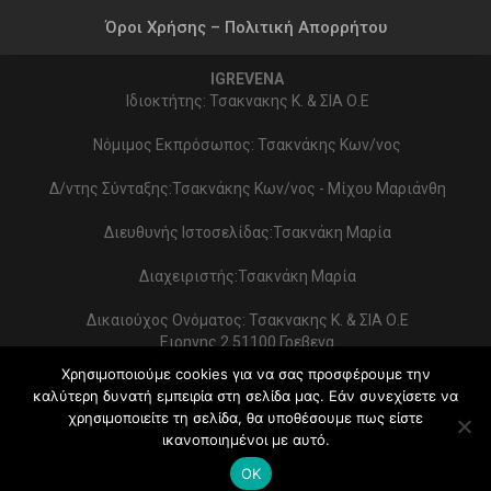
Όροι Χρήσης – Πολιτική Απορρήτου
IGREVENA
Ιδιοκτήτης: Τσακνακης Κ. & ΣΙΑ Ο.Ε
Νόμιμος Εκπρόσωπος: Τσακνάκης Κων/νος
Δ/ντης Σύνταξης:Τσακνάκης Κων/νος - Μίχου Μαριάνθη
Διευθυνής Ιστοσελίδας:Τσακνάκη Μαρία
Διαχειριστής:Τσακνάκη Μαρία
Δικαιούχος Ονόματος: Τσακνακης Κ. & ΣΙΑ Ο.Ε
Ειρηνης 2 51100 Γρεβενα
ΑΦΜ 999154321 - ΔΟΥ ΓΡΕΒΕΝΩΝ
Χρησιμοποιούμε cookies για να σας προσφέρουμε την
Στοιχεία επικοινωνίας:
καλύτερη δυνατή εμπειρία στη σελίδα μας. Εάν συνεχίσετε να
2462022086 - typoekdotikh@gmail.com
χρησιμοποιείτε τη σελίδα, θα υποθέσουμε πως είστε
Κατασκευή Ιστοσελίδας:
PrimeWebify
ικανοποιημένοι με αυτό.
© 2026 - iGrevena. All Rights Reserved.
OK