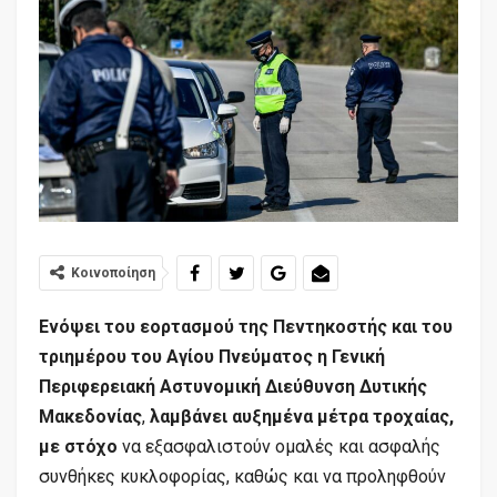
Κοινοποίηση
Ενόψει του εορτασμού της Πεντηκοστής και του
τριημέρου του Αγίου Πνεύματος
η
Γενική
Περιφερειακή Αστυνομική Διεύθυνση Δυτικής
Μακεδονίας
,
λαμβάνει
αυξημένα
μέτρα τροχαίας
,
με σ
τόχο
να εξασφαλιστούν ομαλές και ασφαλής
συνθήκες κυκλοφορίας, καθώς και να προληφθούν