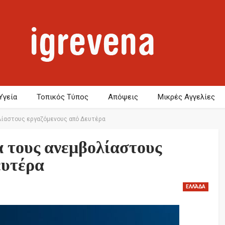
Υγεία
Τοπικός Τύπος
Απόψεις
Μικρές Αγγελίες
βολίαστους εργαζόμενους από Δευτέρα
ια τους ανεμβολίαστους
ευτέρα
ΕΛΛΆΔΑ