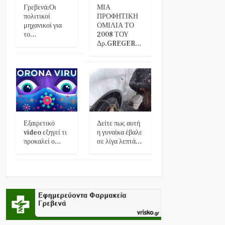
Γρεβενά:Οι
ΜΙΑ
πολιτικοί
ΠΡΟΦΗΤΙΚΗ
μηχανικοί για
ΟΜΙΛΙΑ ΤΟ
το…
2008 ΤΟΥ
Δρ.GREGER…
Εξαιρετικό
Δείτε πως αυτή
video εξηγεί τι
η γυναίκα έβαλε
προκαλεί ο…
σε λίγα λεπτά…