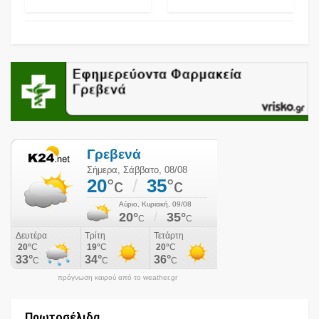
πρόγνωση καιρού από το weather.gr
Πρωτοσέλιδα