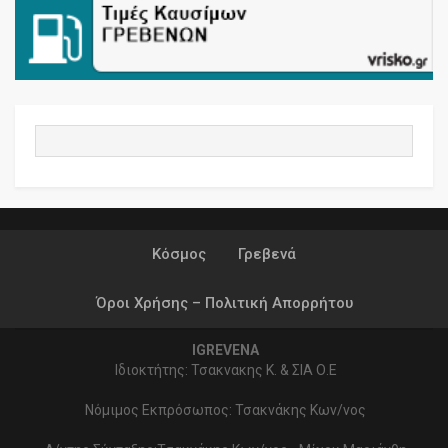
Κόσμος
Γρεβενά
Όροι Χρήσης – Πολιτική Απορρήτου
IGREVENA
Ιδιοκτήτης: Τσακνακης Κ. & ΣΙΑ Ο.Ε
Νόμιμος Εκπρόσωπος: Τσακνάκης Κων/νος