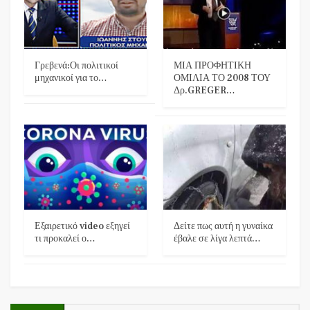
Γρεβενά:Οι πολιτικοί
ΜΙΑ ΠΡΟΦΗΤΙΚΗ
μηχανικοί για το…
ΟΜΙΛΙΑ ΤΟ 2008 ΤΟΥ
Δρ.GREGER…
Εξαιρετικό video εξηγεί
Δείτε πως αυτή η γυναίκα
τι προκαλεί ο…
έβαλε σε λίγα λεπτά…