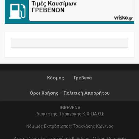
Κόσμος
Γρεβενά
Όροι Χρήσης – Πολιτική Απορρήτου
IGREVENA
Ιδιοκτήτης: Τσακνακης Κ. & ΣΙΑ Ο.Ε
Νόμιμος Εκπρόσωπος: Τσακνάκης Κων/νος
Δ/ντης Σύνταξης:Τσακνάκης Κων/νος - Μίχου Μαριάνθη