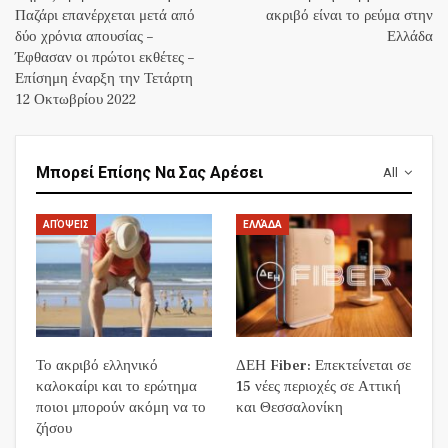
Παζάρι επανέρχεται μετά από
ακριβό είναι το ρεύμα στην
δύο χρόνια απουσίας –
Ελλάδα
Έφθασαν οι πρώτοι εκθέτες –
Επίσημη έναρξη την Τετάρτη
12 Οκτωβρίου 2022
Μπορεί Επίσης Να Σας Αρέσει
All
ΑΠΌΨΕΙΣ
ΕΛΛΆΔΑ
Το ακριβό ελληνικό
ΔΕΗ Fiber: Επεκτείνεται σε
καλοκαίρι και το ερώτημα
15 νέες περιοχές σε Αττική
ποιοι μπορούν ακόμη να το
και Θεσσαλονίκη
ζήσου